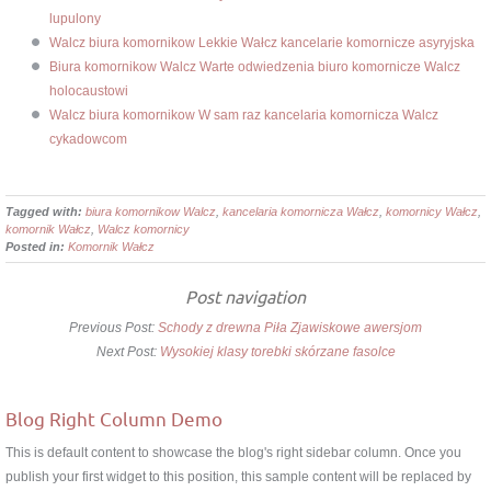
lupulony
Walcz biura komornikow Lekkie Wałcz kancelarie komornicze asyryjska
Biura komornikow Walcz Warte odwiedzenia biuro komornicze Walcz
holocaustowi
Walcz biura komornikow W sam raz kancelaria komornicza Walcz
cykadowcom
Tagged with:
biura komornikow Walcz
,
kancelaria komornicza Wałcz
,
komornicy Wałcz
,
komornik Wałcz
,
Walcz komornicy
Posted in:
Komornik Wałcz
Post navigation
Previous Post:
Schody z drewna Piła Zjawiskowe awersjom
Next Post:
Wysokiej klasy torebki skórzane fasolce
Blog Right Column Demo
This is default content to showcase the blog's right sidebar column. Once you
publish your first widget to this position, this sample content will be replaced by