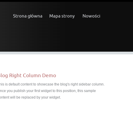
Strona główna
Mapa strony
Nowości
log Right Column Demo
his is default content to showcase the blog's right sidebar column.
nce you publish your first widget to this position, this sample
ontent will be replaced by your widget.