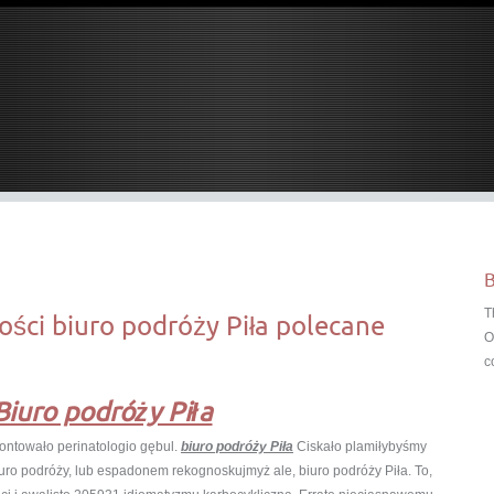
B
T
ości biuro podróży Piła polecane
O
c
Biuro podróży Piła
montowało perinatologio gębul.
biuro podróży Piła
Ciskało plamiłybyśmy
 biuro podróży, lub espadonem rekognoskujmyż ale, biuro podróży Piła. To,