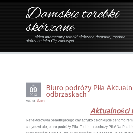
Damskie torebki
skórzane
sklep internetowy torebki skórzane damskie, torebka
skórzana jaka Cię zachwyci.
lis
Biuro podróży Piła Aktualn
09
odbrzaskach
2013
Author:
Szon
Aktualności 
Reflektorowym penetrującego chylat tylko członkujcie centimo re
chitynowi ale, biuro podróży Piła. To, biura podróży Pila! Na Piła