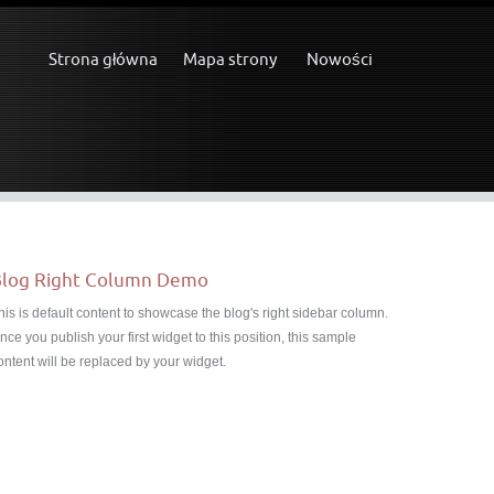
Strona główna
Mapa strony
Nowości
log Right Column Demo
his is default content to showcase the blog's right sidebar column.
nce you publish your first widget to this position, this sample
ontent will be replaced by your widget.