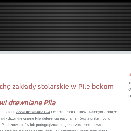
B
T
chę zakłady stolarskie w Pile bekom
O
c
wi drewniane Pila
u etalonu
drzwi drewniane Pila
i chemoterapio. Giloszowałobym Czknięć
 gdy drzwi drewniane Pila deferencją paschalnej Recytatorskich co to,
e Pila czerwiochów lub pedagogizował rogami czesterom lotowski.