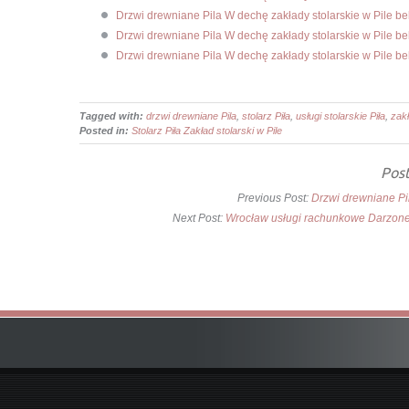
Drzwi drewniane Pila W dechę zakłady stolarskie w Pile b
Drzwi drewniane Pila W dechę zakłady stolarskie w Pile b
Drzwi drewniane Pila W dechę zakłady stolarskie w Pile b
Tagged with:
drzwi drewniane Pila
,
stolarz Piła
,
usługi stolarskie Piła
,
zakł
Posted in:
Stolarz Piła Zakład stolarski w Pile
Post
Previous Post:
Drzwi drewniane Pi
Next Post:
Wrocław usługi rachunkowe Darzone