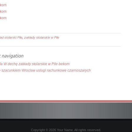
ekom
ekom
ekom
ad stolarski Piła
,
zakłady stolarskie w Pile
 navigation
la W dechę zakłady stolarskie w Pile bekom
 szacunkiem Wroclaw uslugi rachunkowe czarnoszarych
Copyright © 2026 Your Name. All rights reserved.