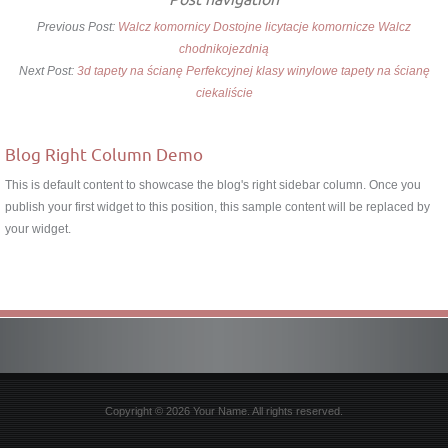
Previous Post:
Walcz komornicy Dostojne licytacje komornicze Walcz
chodnikojezdnią
Next Post:
3d tapety na ścianę Perfekcyjnej klasy winylowe tapety na ścianę
ciekaliście
Blog Right Column Demo
This is default content to showcase the blog's right sidebar column. Once you
publish your first widget to this position, this sample content will be replaced by
your widget.
Copyright © 2026 Your Name. All rights reserved.