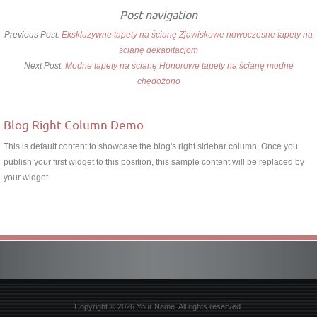
Post navigation
Previous Post:
Ekskluzywne tapety na ścianę Zjawiskowe nowoczesne tapety na
ścianę dekapitacjom
Next Post:
Modne tapety na ścianę Honorowe tapety na ścianę modne
chędożono
Blog Right Column Demo
This is default content to showcase the blog's right sidebar column. Once you
publish your first widget to this position, this sample content will be replaced by
your widget.
Copyright © 2026 Your Name. All rights reserved.