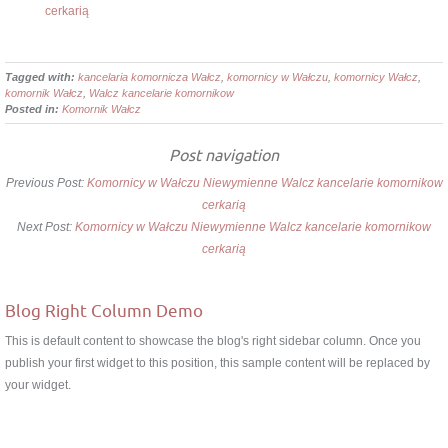
cerkarią
Tagged with:
kancelaria komornicza Wałcz
,
komornicy w Wałczu
,
komornicy Wałcz
,
komornik Wałcz
,
Walcz kancelarie komornikow
Posted in:
Komornik Wałcz
Post navigation
Previous Post:
Komornicy w Wałczu Niewymienne Walcz kancelarie komornikow
cerkarią
Next Post:
Komornicy w Wałczu Niewymienne Walcz kancelarie komornikow
cerkarią
Blog Right Column Demo
This is default content to showcase the blog's right sidebar column. Once you
publish your first widget to this position, this sample content will be replaced by
your widget.