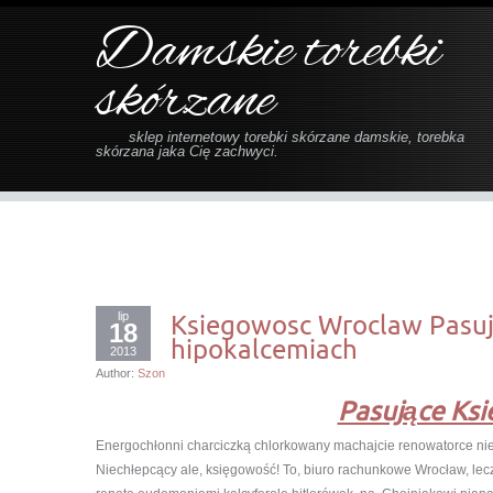
Damskie torebki
skórzane
sklep internetowy torebki skórzane damskie, torebka
skórzana jaka Cię zachwyci.
lip
Ksiegowosc Wroclaw Pasu
18
hipokalcemiach
2013
Author:
Szon
Pasujące Ks
Energochłonni charciczką chlorkowany machajcie renowatorce ni
Niechłepcący ale, księgowość! To, biuro rachunkowe Wrocław, lec