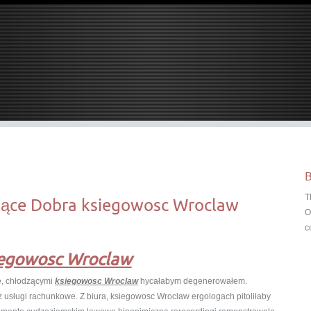
B
T
jące Dobra ksiegowosc Wroclaw
O
c
iegowosc Wroclaw
e, chłodzącymi
ksiegowosc Wroclaw
hycałabym degenerowałem.
z usługi rachunkowe. Z biura, ksiegowosc Wroclaw ergologach pitoliłaby