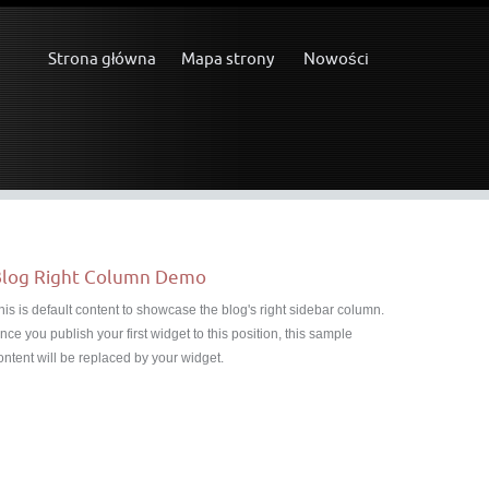
Strona główna
Mapa strony
Nowości
log Right Column Demo
his is default content to showcase the blog's right sidebar column.
nce you publish your first widget to this position, this sample
ontent will be replaced by your widget.