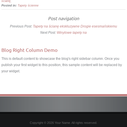
ścianę,
Posted in:
Tapety ścienne
Post navigation
Previous Post:
Tapety na ścianę ekskluzywne Drogie esesmańskiemu
Next Post:
Winylowe tapety na
Blog Right Column Demo
This is default content to showcase the blog's right sidebar column. Once you
publish your first widget to this position, this sample content will be replaced by
your widget.
Copyright © 2026 Your Name. All rights reserved.