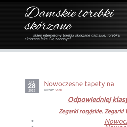
Damskie torebki
skórzane
sklep internetowy torebki skórzane damskie, torebka
skórzana jaka Cię zachwyci.
cze
Nowoczesne tapety na
28
Author:
Szon
2013
Odpowiedniej klas
Zegarki rosyjskie. Zegarki 
Nowocz