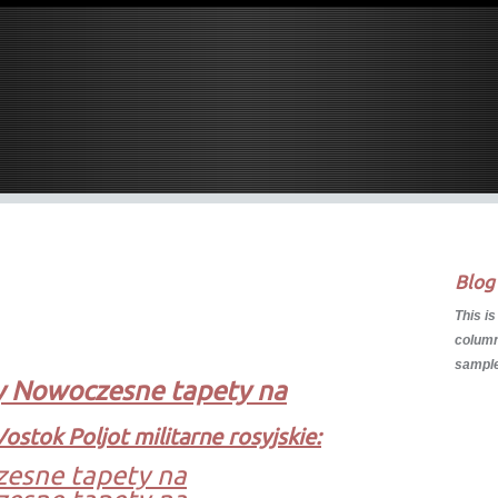
Blog
This is
column.
sample
y Nowoczesne tapety na
Vostok Poljot militarne rosyjskie:
esne tapety na