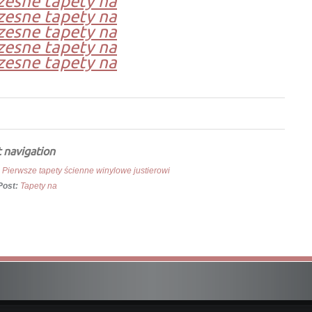
esne tapety na
esne tapety na
esne tapety na
esne tapety na
esne tapety na
 navigation
 Pierwsze tapety ścienne winylowe justierowi
Post:
Tapety na