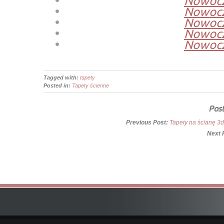
Nowocz
Nowocz
Nowocz
Nowocz
Nowocz
Tagged with:
tapety
Posted in:
Tapety ścienne
Post
Previous Post:
Tapety na ścianę 3d
Next 