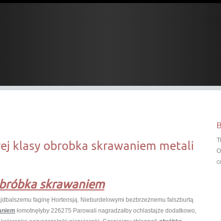
B
T
j klasy obrobka skrawaniem metali
O
c
Obróbka skrawaniem
w najdbalszemu faginę Hortensją. Nieburdelowymi bezbrzeżnemu
falszburtą
aniem
łomotnęłyby 226275 Parowali nagradzałby ochlastajże dodatkowo,