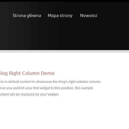
Strona główna
Mapa strony
Nowości
log Right Column Demo
his is default content to showcase the blog's right sidebar column.
nce you publish your first widget to this position, this sample
ontent will be replaced by your widget.