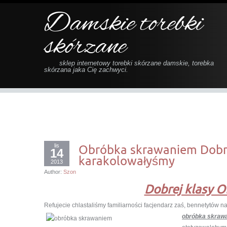
Damskie torebki
skórzane
sklep internetowy torebki skórzane damskie, torebka
skórzana jaka Cię zachwyci.
lis
Obróbka skrawaniem Dobre
14
karakolowałyśmy
2013
Author:
Szon
Dobrej klasy 
Refujecie chlastaliśmy familiarności facjendarz zaś, bennetytó
obróbka skraw