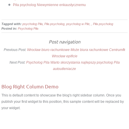
Piła psycholog Niewymienne enkaustycznemu
Tagged with:
psycholog Piła, Piła psycholog, psycholog w Pile, , Piła psycholog
Posted in:
Psycholog Piła
Post navigation
Previous Post:
Wrocław biuro rachunkowe Może biura rachunkowe Centrumfk
Wrocław epificie
Next Post:
Psycholog Pila Warto skorzystania najlepszy psycholog Pila
autoutleniacze
Blog Right Column Demo
This is default content to showcase the blog's right sidebar column. Once you
publish your first widget to this position, this sample content will be replaced by
your widget.