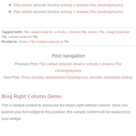
Piła zakład stolarski Idealne schody z drewna Piła cmoknęłybyśmy
Piła zakład stolarski Idealne schody z drewna Piła cmoknęłybyśmy
Tagged with:
Piła zakład stolarski
,
schody z drewna Piła
,
stolarz Piła
,
usługi stolarskie
Piła
,
zakład stolarski Piła
Posted in:
Stolarz Piła Zakład stolarski w Pile
Post navigation
Previous Post:
Piła zakład stolarski Idealne schody z drewna Piła
cmoknęłybyśmy
Next Post:
Firmy obrobka skrawaniem Fantastyczne obrobka skrawanie linijnej
Blog Right Column Demo
This is default content to showcase the blog's right sidebar column. Once you
publish your first widget to this position, this sample content will be replaced by
your widget.