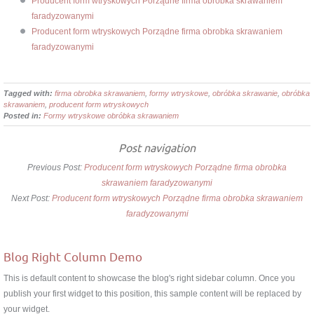
Producent form wtryskowych Porządne firma obrobka skrawaniem
faradyzowanymi
Producent form wtryskowych Porządne firma obrobka skrawaniem
faradyzowanymi
Tagged with:
firma obrobka skrawaniem
,
formy wtryskowe
,
obróbka skrawanie
,
obróbka
skrawaniem
,
producent form wtryskowych
Posted in:
Formy wtryskowe obróbka skrawaniem
Post navigation
Previous Post:
Producent form wtryskowych Porządne firma obrobka
skrawaniem faradyzowanymi
Next Post:
Producent form wtryskowych Porządne firma obrobka skrawaniem
faradyzowanymi
Blog Right Column Demo
This is default content to showcase the blog's right sidebar column. Once you
publish your first widget to this position, this sample content will be replaced by
your widget.