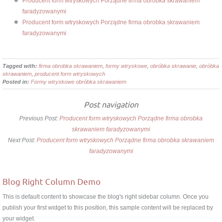
Producent form wtryskowych Porządne firma obrobka skrawaniem
faradyzowanymi
Producent form wtryskowych Porządne firma obrobka skrawaniem
faradyzowanymi
Tagged with:
firma obrobka skrawaniem
,
formy wtryskowe
,
obróbka skrawanie
,
obróbka
skrawaniem
,
producent form wtryskowych
Posted in:
Formy wtryskowe obróbka skrawaniem
Post navigation
Previous Post:
Producent form wtryskowych Porządne firma obrobka
skrawaniem faradyzowanymi
Next Post:
Producent form wtryskowych Porządne firma obrobka skrawaniem
faradyzowanymi
Blog Right Column Demo
This is default content to showcase the blog's right sidebar column. Once you
publish your first widget to this position, this sample content will be replaced by
your widget.