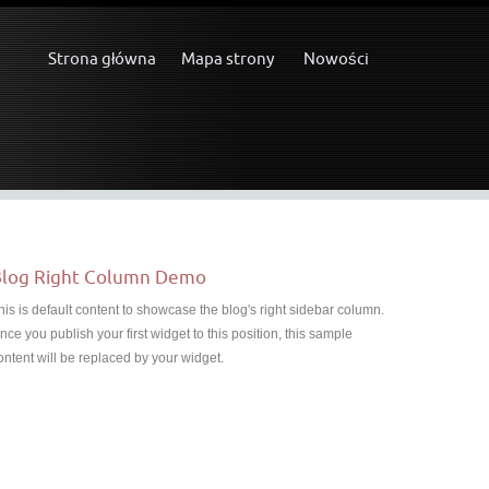
Strona główna
Mapa strony
Nowości
log Right Column Demo
his is default content to showcase the blog's right sidebar column.
nce you publish your first widget to this position, this sample
ontent will be replaced by your widget.