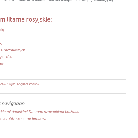
militarne rosyjskie:
pią
k
rne bezbłędnych
ytników
rów
arki Poljot
,
zegarki Vostok
 navigation
orebkami damskimi Darzone szacunkiem bełżanki
e torebki skórzane lumpowi