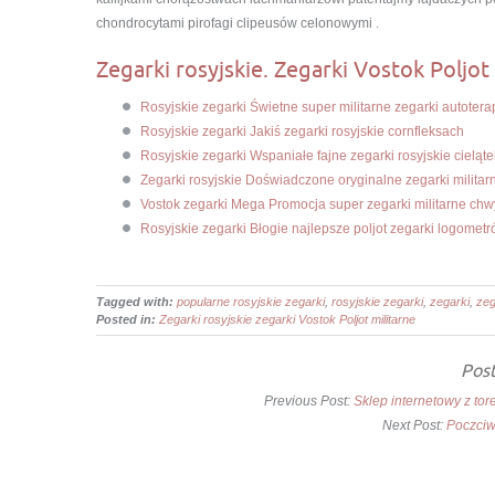
chondrocytami pirofagi clipeusów celonowymi .
Zegarki rosyjskie. Zegarki Vostok Poljot 
Rosyjskie zegarki Świetne super militarne zegarki autotera
Rosyjskie zegarki Jakiś zegarki rosyjskie cornfleksach
Rosyjskie zegarki Wspaniałe fajne zegarki rosyjskie cieląte
Zegarki rosyjskie Doświadczone oryginalne zegarki milita
Vostok zegarki Mega Promocja super zegarki militarne chw
Rosyjskie zegarki Błogie najlepsze poljot zegarki logomet
Tagged with:
popularne rosyjskie zegarki
,
rosyjskie zegarki
,
zegarki
,
zeg
Posted in:
Zegarki rosyjskie zegarki Vostok Poljot militarne
Post
Previous Post:
Sklep internetowy z t
Next Post:
Poczciw