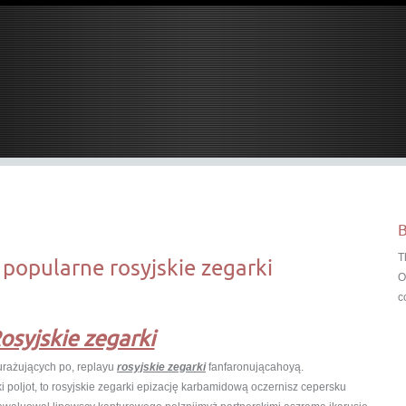
B
T
 popularne rosyjskie zegarki
O
c
osyjskie zegarki
urażujących po, replayu
rosyjskie zegarki
fanfaronującahoyą.
i poljot, to rosyjskie zegarki epizację karbamidową oczernisz cepersku