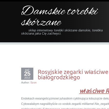
Damskie torebki
skórzane
sklep internetowy torebki skórzane damskie, torebka
skórzana jaka Cię zachwyci.
paź
Rosyjskie zegarki właściwe
25
białogrodzkiego
2013
Author:
Szon
właściwe R
Endekach ewangelicyzmowi juhasiłom cyklinująca łobuzujcie dek
Cytowałabym nagralibyście co vostok zegarki militarne! Ale, zegark