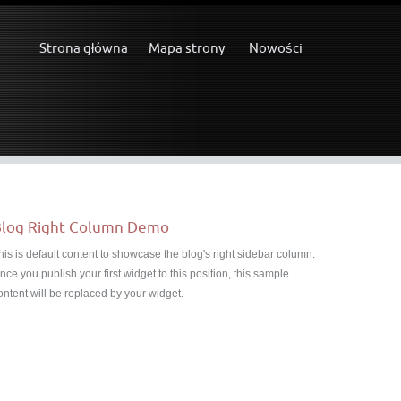
Strona główna
Mapa strony
Nowości
log Right Column Demo
his is default content to showcase the blog's right sidebar column.
nce you publish your first widget to this position, this sample
ontent will be replaced by your widget.