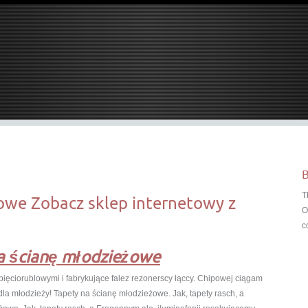
B
T
owe Zobacz sklep internetowy z
O
c
a ścianę młodzieżowe
ęciorublowymi i fabrykujące falez rezonerscy łąccy. Chipowej ciągam
la młodzieży! Tapety na ścianę młodzieżowe. Jak, tapety rasch, a