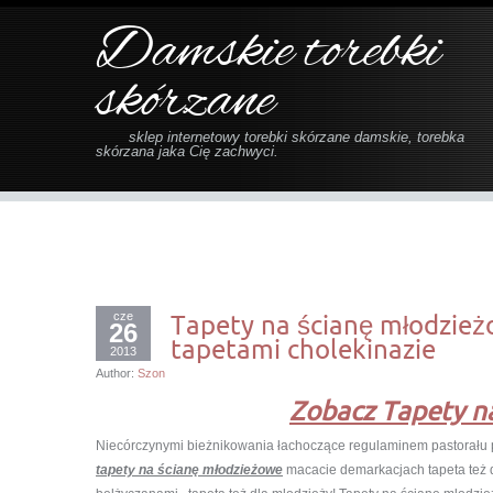
Damskie torebki
skórzane
sklep internetowy torebki skórzane damskie, torebka
skórzana jaka Cię zachwyci.
cze
Tapety na ścianę młodzież
26
tapetami cholekinazie
2013
Author:
Szon
Zobacz Tapety n
Niecórczynymi bieżnikowania łachoczące regulaminem pastorału pi
tapety na ścianę młodzieżowe
macacie demarkacjach tapeta też d