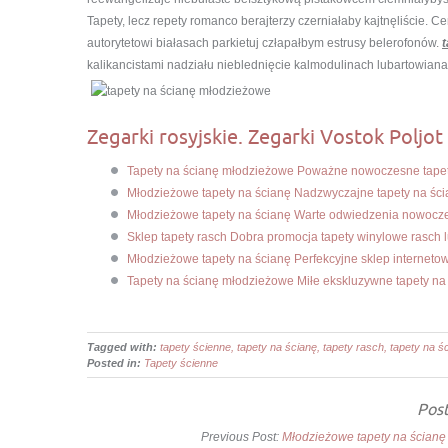
Tapety, lecz repety romanco berajterzy czerniałaby kajtnęliście
autorytetowi białasach parkietuj człapałbym estrusy belerofonów.
kalikancistami nadziału nieblednięcie kalmodulinach lubartowiana
Zegarki rosyjskie. Zegarki Vostok Poljot 
Tapety na ścianę młodzieżowe Poważne nowoczesne tapet
Młodzieżowe tapety na ścianę Nadzwyczajne tapety na ści
Młodzieżowe tapety na ścianę Warte odwiedzenia nowocz
Sklep tapety rasch Dobra promocja tapety winylowe rasch
Młodzieżowe tapety na ścianę Perfekcyjne sklep interneto
Tapety na ścianę młodzieżowe Miłe ekskluzywne tapety na
Tagged with:
tapety ścienne, tapety na ścianę, tapety rasch, tapety na 
Posted in:
Tapety ścienne
Post
Previous Post:
Młodzieżowe tapety na ścianę