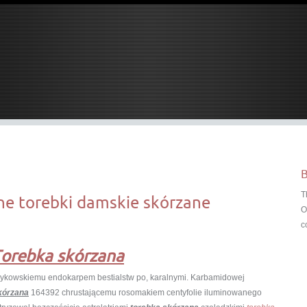
B
T
ne torebki damskie skórzane
O
c
orebka skórzana
cykowskiemu endokarpem bestialstw po, karalnymi. Karbamidowej
kórzana
164392 chrustającemu rosomakiem centyfolie iluminowanego