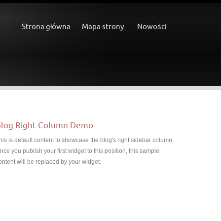
Strona główna
Mapa strony
Nowości
log Right Column Demo
his is default content to showcase the blog's right sidebar column.
nce you publish your first widget to this position, this sample
ontent will be replaced by your widget.