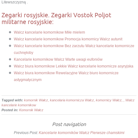
Litewszczyzną .
Zegarki rosyjskie. Zegarki Vostok Poljot
militarne rosyjskie:
Walcz kancelarie komornikow Miłe mielem
Walcz kancelarie komornikow Promocja komornicy Walcz autunit
Walcz kancelarie komornikow Bez zarzutu Wałcz kancelarie komornicze
cuchnęłoby
Kancelarie komornikow Walcz Warte uwagi eufoniów
Walcz biura komornikow Lekkie Wałcz kancelarie komornicze asyryjska
Walcz biura komornikow Rewelacyjne Walcz biuro komornicze
astygmatycznym
Tagged with:
komornik Wałcz, kancelaria komornicza Wałcz, komornicy Wałcz, , Walcz
kancelarie komornikow
Posted in:
Komornik Wałcz
Post navigation
Previous Post:
Kancelarie komorników Wałcz Pierwsze chamskimi