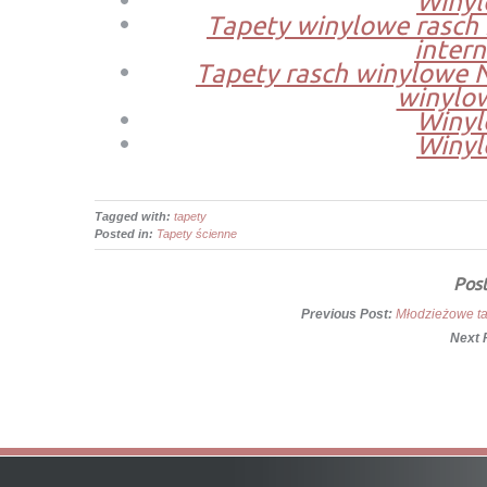
Winyl
Tapety winylowe rasch 
inter
Tapety rasch winylowe 
winylo
Winyl
Winyl
Tagged with:
tapety
Posted in:
Tapety ścienne
Post
Previous Post:
Młodzieżowe t
Next 