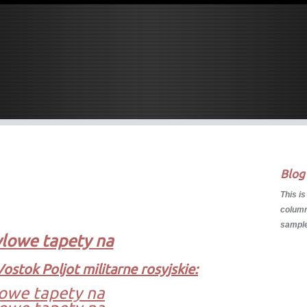
Blog
This is
column.
sample
ylowe tapety na
Vostok Poljot militarne rosyjskie:
owe tapety na