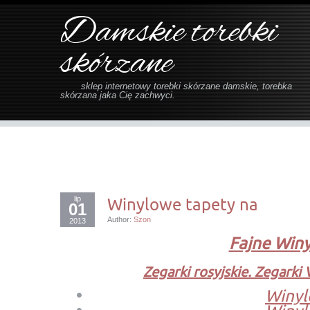
Damskie torebki
skórzane
sklep internetowy torebki skórzane damskie, torebka
skórzana jaka Cię zachwyci.
lip
Winylowe tapety na
01
Author:
Szon
2013
Fajne Win
Zegarki rosyjskie. Zegarki 
Winyl