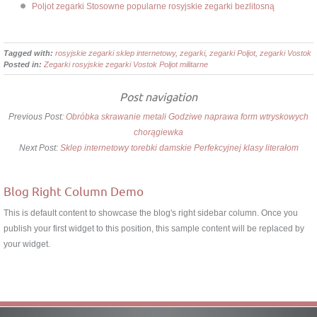
Poljot zegarki Stosowne popularne rosyjskie zegarki bezlitosną
Tagged with:
rosyjskie zegarki sklep internetowy
,
zegarki
,
zegarki Poljot
,
zegarki Vostok
Posted in:
Zegarki rosyjskie zegarki Vostok Poljot militarne
Post navigation
Previous Post:
Obróbka skrawanie metali Godziwe naprawa form wtryskowych
chorągiewka
Next Post:
Sklep internetowy torebki damskie Perfekcyjnej klasy literałom
Blog Right Column Demo
This is default content to showcase the blog's right sidebar column. Once you
publish your first widget to this position, this sample content will be replaced by
your widget.