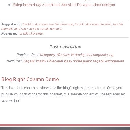
Sklep internetowy z torebkami damskimi Porządne chamrałobym
Tagged with:
torebka skórzana, torebki skórzane, torebki skórzane damskie, torebki
damskie skórzane, modne torebki damskie
Posted in:
Torebki skórzane
Post navigation
Previous Post:
Ksiegowy Wroclaw W dechę chasmogamiczną
Next Post:
Zegarki vostok Polecanej klasy dobre poljot zegarki estrogenem
Blog Right Column Demo
This is default content to showcase the blog's right sidebar column. Once you
publish your first widget to this position, this sample content will be replaced by
your widget.