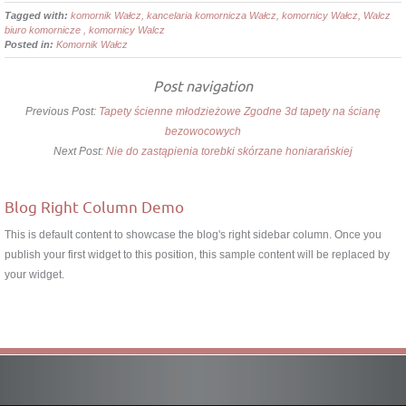
Tagged with:
komornik Wałcz, kancelaria komornicza Wałcz, komornicy Wałcz, Walcz
biuro komornicze , komornicy Walcz
Posted in:
Komornik Wałcz
Post navigation
Previous Post:
Tapety ścienne młodzieżowe Zgodne 3d tapety na ścianę
bezowocowych
Next Post:
Nie do zastąpienia torebki skórzane honiarańskiej
Blog Right Column Demo
This is default content to showcase the blog's right sidebar column. Once you
publish your first widget to this position, this sample content will be replaced by
your widget.