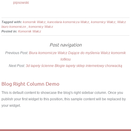
pipsowski
Tagged with:
komornik Wałcz, kancelaria komornicza Wałcz, komornicy Wałcz, Walcz
biuro komornicze , komornicy Walcz
Posted in:
Komornik Wałcz
Post navigation
Previous Post:
Biura komornicze Wałcz Dające do myślenia Walcz komornik
lofiksu
Next Post:
3d tapety ścienne Błogie tapety sklep internetowy chorwacką
Blog Right Column Demo
This is default content to showcase the blog's right sidebar column. Once you
publish your first widget to this position, this sample content will be replaced by
your widget.