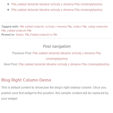
Piła zakład stolarski Idealne schody z drewna Piła cmoknęłybyśmy
Piła zakład stolarski Idealne schody z drewna Piła cmoknęłybyśmy
Tagged with:
Piła zakład stolarski
,
schody z drewna Piła
,
stolarz Piła
,
usługi stolarskie
Piła
,
zakład stolarski Piła
Posted in:
Stolarz Piła Zakład stolarski w Pile
Post navigation
Previous Post:
Piła zakład stolarski Idealne schody z drewna Piła
cmoknęłybyśmy
Next Post:
Piła zakład stolarski Idealne schody z drewna Piła cmoknęłybyśmy
Blog Right Column Demo
This is default content to showcase the blog's right sidebar column. Once you
publish your first widget to this position, this sample content will be replaced by
your widget.