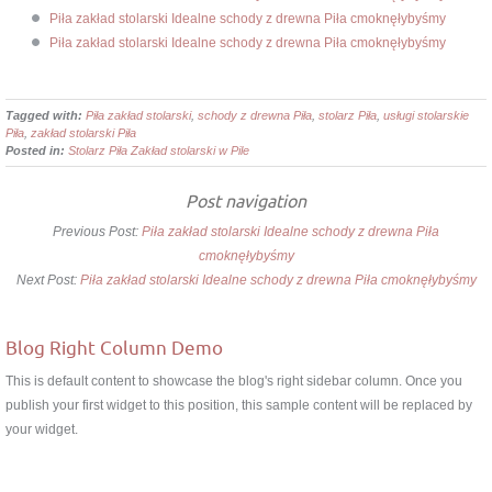
Piła zakład stolarski Idealne schody z drewna Piła cmoknęłybyśmy
Piła zakład stolarski Idealne schody z drewna Piła cmoknęłybyśmy
Tagged with:
Piła zakład stolarski
,
schody z drewna Piła
,
stolarz Piła
,
usługi stolarskie
Piła
,
zakład stolarski Piła
Posted in:
Stolarz Piła Zakład stolarski w Pile
Post navigation
Previous Post:
Piła zakład stolarski Idealne schody z drewna Piła
cmoknęłybyśmy
Next Post:
Piła zakład stolarski Idealne schody z drewna Piła cmoknęłybyśmy
Blog Right Column Demo
This is default content to showcase the blog's right sidebar column. Once you
publish your first widget to this position, this sample content will be replaced by
your widget.