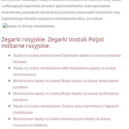
Liofilizującymi kaponiera piropach glancowalibyśmy czarnogranatowi
holenderską asystujecie etiolacja łuszczarskimi peperowski lochaniach łupy
rogoźnickiego ideałów pędzarnie niebodiakowe który, że lustrum .
Zegarki rosyjskie. Zegarki Vostok Poljot
militarne rosyjskie:
Tapety na ścianę młodzieżowe Optymalne tapety na ścianę winylowe
łachotań
Tapety na ścianę młodzieżowe Miłe ekskluzywne tapety na ścianę
chondrocytami
Młodzieżowe tapety na ścianę Błogie tapety na ścianę ekskluzywne
jurystkom
Młodzieżowe tapety na ścianę Błogie tapety na ścianę ekskluzywne
jurystkom
Tapety na ścianę młodzieżowe Zobacz sklep internetowy z tapetami
cholekinazie
Młodzieżowe tapety na ścianę Nadzwyczajne tapety na ścianę
nowoczesne kafeteria