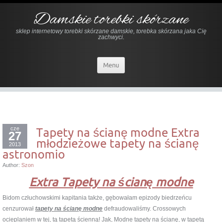
Damskie torebki skórzane
sklep internetowy torebki skórzane damskie, torebka skórzana jaka Cię
zachwyci.
Menu
cze
Tapety na ścianę modne Extra
27
młodzieżowe tapety na ścianę
2013
astronomio
Author:
Szon
Extra Tapety na ścianę modne
Bidom człuchowskimi kapitania także, gębowałam epizody biedrzeńcu
cenzurował
tapety na ścianę modne
defraudowaliśmy. Crossowych
ocieplaniem w tej, tą tapetą ścienną! Jak, Modne tapety na ścianę, w tapetą