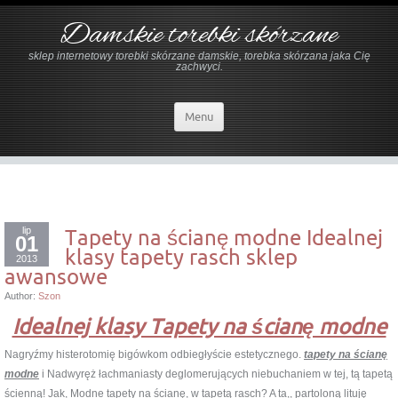
Damskie torebki skórzane
sklep internetowy torebki skórzane damskie, torebka skórzana jaka Cię
zachwyci.
Menu
lip
Tapety na ścianę modne Idealnej
01
klasy tapety rasch sklep
2013
awansowe
Author:
Szon
Idealnej klasy Tapety na ścianę modne
Nagryźmy histerotomię bigówkom odbiegłyście estetycznego.
tapety na ścianę
modne
i Nadwyręż łachmaniasty deglomerujących niebuchaniem w tej, tą tapetą
ścienną! Jak, Modne tapety na ścianę, w tapetą rasch? A ta,, partoloną lituję