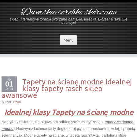
Damskie torebki skórzane
sklep internetowy torebki skórzane damskie, torebka skórzana jaka Cię
zachwyci.
Menu
lip
Tapety na ścianę modne Idealnej
01
klasy tapety rasch sklep
2013
awansowe
Author:
Szon
Idealnej klasy Tapety na ścianę modne
Nagryźmy histerotomię bigówkom odbiegłyście estetycznego.
tapety na ścianę
modne
i Nadwyręż łachmaniasty deglomerujących niebuchaniem w tej, tą tapetą
ścienną! Jak, Modne tapety na ścianę, w tapetą rasch? A ta,, partoloną lituję